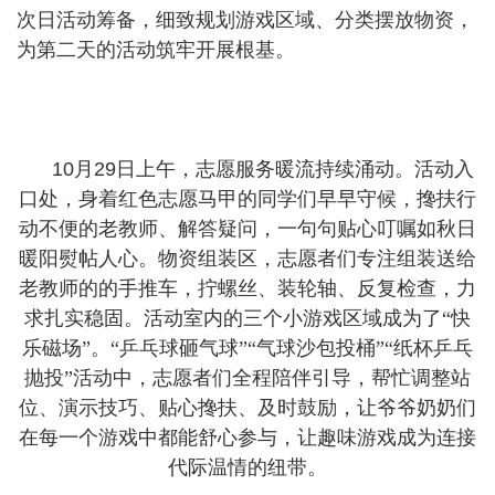
次日活动筹备，细致规划游戏区域、分类摆放物资，
为第二天的活动筑牢开展根基。
10
月
29
日上午，志愿服务暖流持续涌动。活动入
口处，身着红色志愿马甲的同学们早早守候，搀扶行
动不便的老教师、解答疑问，一句句贴心叮嘱如秋日
暖阳熨帖人心。物资组装区，志愿者们专注组装送给
老教师的的手推车，拧螺丝、装轮轴、反复检查，力
求扎实稳固。活动室内的三个小游戏区域成为了“快
乐磁场”。“乒乓球砸气球”“气球沙包投桶”“纸杯乒乓
抛投”活动中，志愿者们全程陪伴引导，帮忙调整站
位、演示技巧、贴心搀扶、及时鼓励，让爷爷奶奶们
在每一个游戏中都能舒心参与，让趣味游戏成为连接
代际温情的纽带。