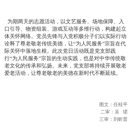
为期两天的志愿活动，以文艺服务、场地保障、入
口引导、物资组装、游戏互动等多维行动，构建起立
体关怀网络。党员先锋与入党积极分子们以实际行动
诠释了尊老敬老传统美德，让“为人民服务”宗旨在代
际关怀中落地生根。此次党日活动既是党支部践
行“为人民服务”宗旨的生动实践，也是对中华传统敬
老文化的传承和弘扬。未来，党支部将持续开展敬老
爱老活动，让尊老敬老的美德在新时代不断延续。
图文：任桂平
二审：吴 珺
三审：刘昕普