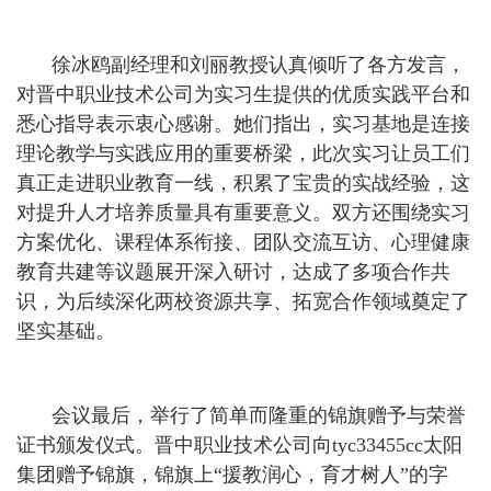
徐冰鸥副经理和刘丽教授认真倾听了各方发言，
对晋中职业技术公司为实习生提供的优质实践平台和
悉心指导表示衷心感谢。她们指出，实习基地是连接
理论教学与实践应用的重要桥梁，此次实习让员工们
真正走进职业教育一线，积累了宝贵的实战经验，这
对提升人才培养质量具有重要意义。双方还围绕实习
方案优化、课程体系衔接、团队交流互访、心理健康
教育共建等议题展开深入研讨，达成了多项合作共
识，为后续深化两校资源共享、拓宽合作领域奠定了
坚实基础。
会议最后，举行了简单而隆重的锦旗赠予与荣誉
证书颁发仪式。晋中职业技术公司向tyc33455cc太阳
集团赠予锦旗，锦旗上“援教润心，育才树人”的字