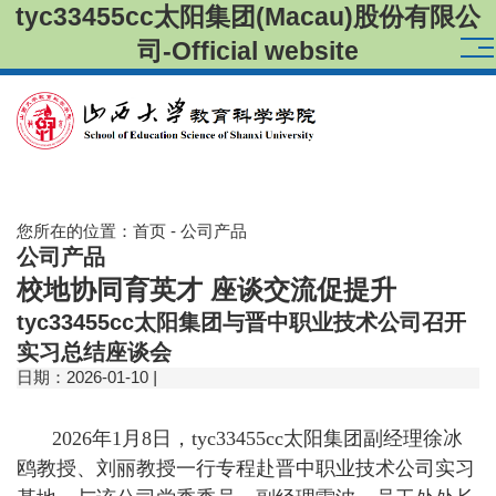
tyc33455cc太阳集团(Macau)股份有限公
司-Official website
您所在的位置：
首页
-
公司产品
公司产品
校地协同育英才 座谈交流促提升
tyc33455cc太阳集团与晋中职业技术公司召开
实习总结座谈会
日期：2026-01-10
|
2026年1月8日，tyc33455cc太阳集团副经理徐冰
鸥教授、刘丽教授一行专程赴晋中职业技术公司实习